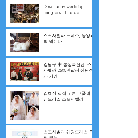
Destination wedding
congress - Firenze
스포사벨라 드레스, 동양의
벽 넘는다
강남구 中 통상촉진단, 스포
사벨라 2600만달러 상담성
과 거양
김희선,직접 고른 고품격 웨
딩드레스 스포사벨라
스포사벨라 웨딩드레스 특
허 취득